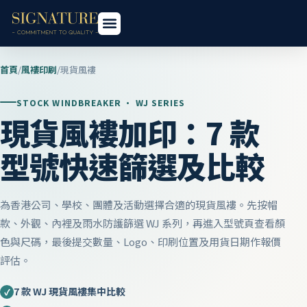
首頁
/
風褸印刷
/
現貨風褸
STOCK WINDBREAKER · WJ SERIES
現貨風褸加印：7 款
型號快速篩選及比較
為香港公司、學校、團體及活動選擇合適的現貨風褸。先按帽
款、外觀、內裡及雨水防護篩選 WJ 系列，再進入型號頁查看顏
色與尺碼，最後提交數量、Logo、印刷位置及用貨日期作報價
評估。
7 款 WJ 現貨風褸集中比較
✓