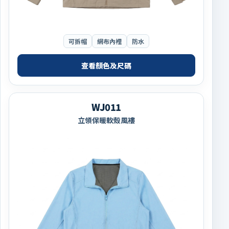
可拆帽
網布內裡
防水
查看顏色及尺碼
WJ011
立領保暖軟殼風褸