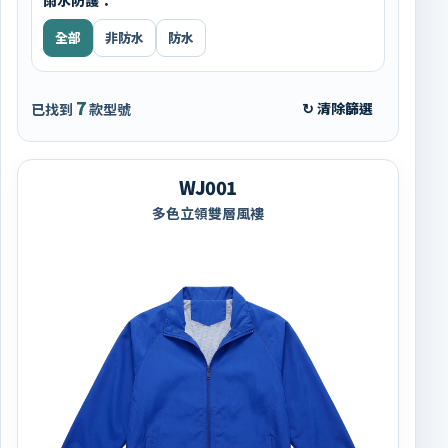
全部
非防水
防水
7
↻ 清除篩選
已找到
款型號
WJ001
多色立領雙層風褸