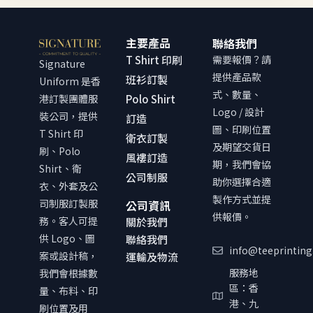
主要產品
聯絡我們
T Shirt 印刷
需要報價？請
Signature
提供產品款
班衫訂製
Uniform 是香
式、數量、
港訂製團體服
Polo Shirt
Logo / 設計
裝公司，提供
訂造
圖、印刷位置
T Shirt 印
衛衣訂製
及期望交貨日
刷、Polo
風褸訂造
期，我們會協
Shirt、衛
公司制服
助你選擇合適
衣、外套及公
製作方式並提
司制服訂製服
公司資訊
供報價。
務。客人可提
關於我們
供 Logo、圖
聯絡我們
info@teeprinting
案或設計稿，
運輸及物流
服務地
我們會根據數
區：香
量、布料、印
港、九
刷位置及用