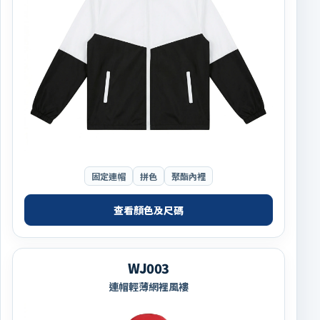
固定連帽
拼色
聚酯內裡
查看顏色及尺碼
WJ003
連帽輕薄網裡風褸