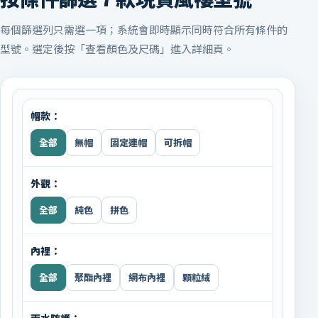
每個篩選列只需選一項；系統會即時顯示同時符合所有條件的
型號。選定後按「查看顏色及尺碼」進入詳細頁。
帽款：
全部
無帽
固定連帽
可拆帽
外觀：
全部
純色
拼色
內裡：
全部
聚酯內裡
網布內裡
顆粒絨
雨水防護：