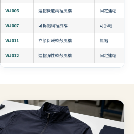
WJ006
連帽機能網裡風褸
固定連帽
WJ007
可拆帽網裡風褸
可拆帽
WJ011
立領保暖軟殼風褸
無帽
WJ012
連帽彈性軟殼風褸
固定連帽