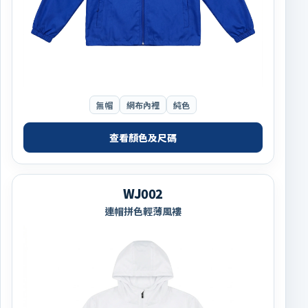
無帽
網布內裡
純色
查看顏色及尺碼
WJ002
連帽拼色輕薄風褸