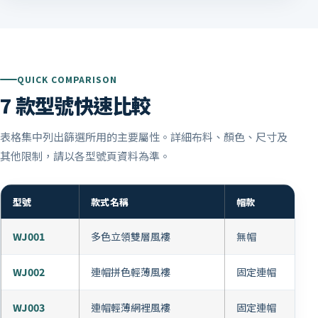
QUICK COMPARISON
7 款型號快速比較
表格集中列出篩選所用的主要屬性。詳細布料、顏色、尺寸及
其他限制，請以各型號頁資料為準。
型號
款式名稱
帽款
WJ001
多色立領雙層風褸
無帽
WJ002
連帽拼色輕薄風褸
固定連帽
WJ003
連帽輕薄網裡風褸
固定連帽