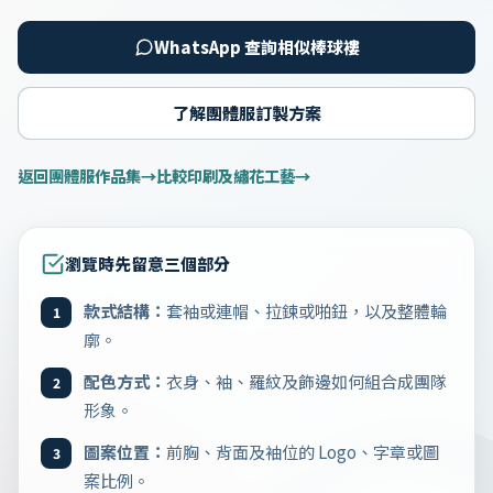
WhatsApp 查詢相似棒球褸
了解團體服訂製方案
返回團體服作品集
比較印刷及繡花工藝
瀏覽時先留意三個部分
款式結構：
套袖或連帽、拉鍊或啪鈕，以及整體輪
1
廓。
配色方式：
衣身、袖、羅紋及飾邊如何組合成團隊
2
形象。
圖案位置：
前胸、背面及袖位的 Logo、字章或圖
3
案比例。