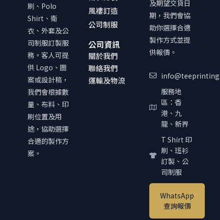
及期望交貨日
刷、Polo
風褸訂造
期，我們會協
Shirt、衛
公司制服
助你選擇合適
衣、外套及公
製作方式並提
司制服訂製服
公司資訊
供報價。
務。客人可提
關於我們
供 Logo、圖
聯絡我們
info@teeprinting
案或設計稿，
運輸及物流
服務地
我們會根據數
區：香
量、布料、印
港、九
刷位置及用
龍、新界
途，協助選擇
T Shirt 印
合適的製作方
刷、班衫
案。
訂製、公
司制服
WhatsApp
查詢報價