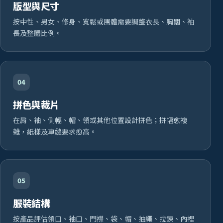
版型與尺寸
按中性、男女、修身、寬鬆或團體需要調整衣長、胸闊、袖
長及整體比例。
04
拼色與裁片
在肩、袖、側幅、帽、領或其他位置設計拼色；拼幅愈複
雜，紙樣及車縫要求愈高。
05
服裝結構
按產品評估領口、袖口、門襟、袋、帽、抽繩、拉鍊、內裡